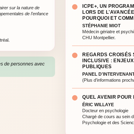
ICPE+, UN PROGRA
irer sur la nature de
LORS DE L’AVANCÉE
loppementales de l’enfance
POURQUOI ET COMM
STÉPHANIE MIOT
Médecin gériatre et psychi
CHU Montpellier.
réal.
REGARDS CROISÉS 
INCLUSIVE : ENJEU
es de personnes avec
PUBLIQUES
PANEL D’INTERVENAN
(Plus d’informations proc
QUEL AVENIR POUR 
ÉRIC WILLAYE
Docteur en psychologie
Chargé de cours au sein d
Psychologie et des Scien