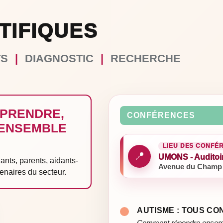
TIFIQUES
TS
|
DIAGNOSTIC
|
RECHERCHE
PRENDRE,
CONFÉRENCES
 ENSEMBLE
LIEU DES CONFÉ
📍
UMONS - Auditoi
ants, parents, aidants-
Avenue du Champ 
enaires du secteur.
AUTISME : TOUS C
Comment répondre ensemble