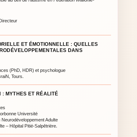
Directeur
RIELLE ET ÉMOTIONNELLE : QUELLES
URODÉVELOPPEMENTALES DANS
nces (PhD, HDR) et psychologue
aiN, Tours.
 : MYTHES ET RÉALITÉ
tes
orbonne Université
u Neurodéveloppement Adulte
te – Hôpital Pitié-Salpêtrière.