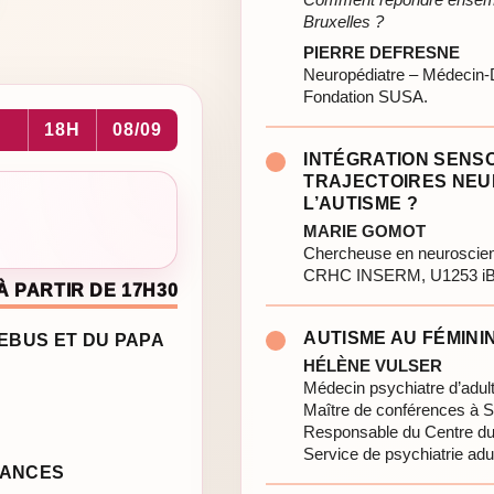
Bruxelles ?
PIERRE DEFRESNE
Neuropédiatre – Médecin-
Fondation SUSA.
18H
08/09
INTÉGRATION SENSO
TRAJECTOIRES NE
L’AUTISME ?
MARIE GOMOT
Chercheuse en neuroscie
CRHC INSERM, U1253 iBr
À PARTIR DE 17H30
AUTISME AU FÉMININ
LEBUS ET DU PAPA
HÉLÈNE VULSER
Médecin psychiatre d’adul
Maître de conférences à S
Responsable du Centre d
Service de psychiatrie adul
SANCES