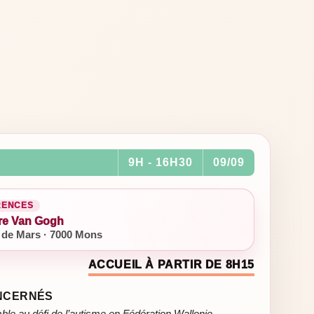
9H - 16H30
09/09
RENCES
re Van Gogh
de Mars · 7000 Mons
ACCUEIL À PARTIR DE 8H15
ONCERNÉS
 au défi de l’autisme en Fédération Wallonie-