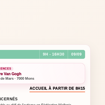
9H - 16H30
09/09
RENCES
re Van Gogh
de Mars · 7000 Mons
ACCUEIL À PARTIR DE 8H15
ONCERNÉS
 au défi de l’autisme en Fédération Wallonie-