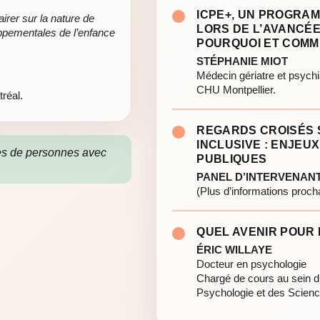
ICPE+, UN PROGRA
irer sur la nature de
LORS DE L’AVANCÉE
loppementales de l’enfance
POURQUOI ET COMM
STÉPHANIE MIOT
Médecin gériatre et psychi
CHU Montpellier.
réal.
REGARDS CROISÉS 
INCLUSIVE : ENJEU
es de personnes avec
PUBLIQUES
PANEL D’INTERVENAN
(Plus d’informations proc
QUEL AVENIR POUR 
ÉRIC WILLAYE
Docteur en psychologie
Chargé de cours au sein d
Psychologie et des Scien