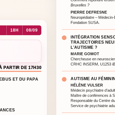
Bruxelles ?
PIERRE DEFRESNE
Neuropédiatre – Médecin-
Fondation SUSA.
18H
08/09
INTÉGRATION SENSO
TRAJECTOIRES NE
L’AUTISME ?
MARIE GOMOT
Chercheuse en neuroscie
CRHC INSERM, U1253 iBr
À PARTIR DE 17H30
AUTISME AU FÉMININ
LEBUS ET DU PAPA
HÉLÈNE VULSER
Médecin psychiatre d’adul
Maître de conférences à S
Responsable du Centre d
Service de psychiatrie adul
SANCES