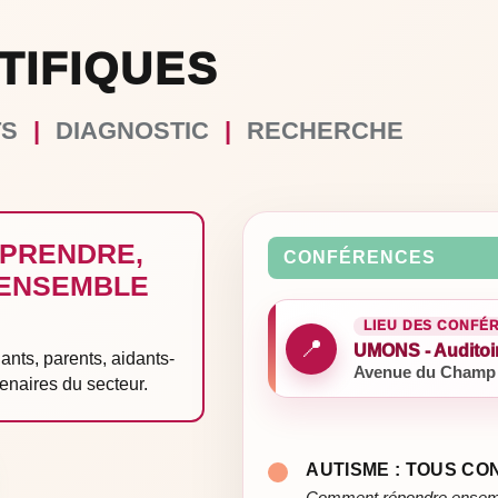
TIFIQUES
TS
|
DIAGNOSTIC
|
RECHERCHE
PRENDRE,
CONFÉRENCES
 ENSEMBLE
LIEU DES CONFÉ
📍
UMONS - Auditoi
ants, parents, aidants-
Avenue du Champ 
enaires du secteur.
AUTISME : TOUS C
Comment répondre ensemble