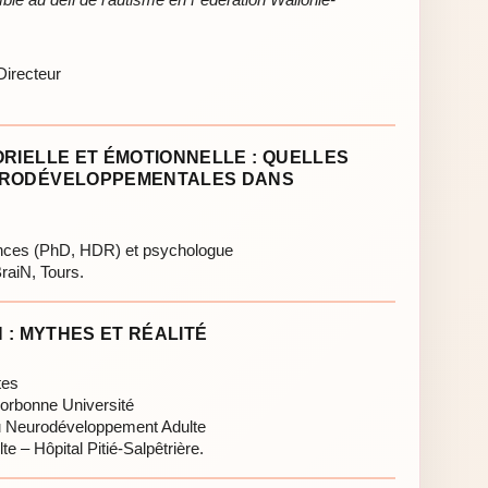
Directeur
RIELLE ET ÉMOTIONNELLE : QUELLES
URODÉVELOPPEMENTALES DANS
nces (PhD, HDR) et psychologue
aiN, Tours.
 : MYTHES ET RÉALITÉ
tes
orbonne Université
u Neurodéveloppement Adulte
te – Hôpital Pitié-Salpêtrière.